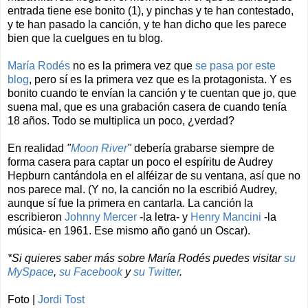
entrada tiene ese bonito (1), y pinchas y te han contestado,
y te han pasado la canción, y te han dicho que les parece
bien que la cuelgues en tu blog.
María Rodés
no es la primera vez que
se pasa por este
blog
, pero sí es la primera vez que es la protagonista. Y es
bonito cuando te envían la canción y te cuentan que jo, que
suena mal, que es una grabación casera de cuando tenía
18 años. Todo se multiplica un poco, ¿verdad?
En realidad
"
Moon River
"
debería grabarse siempre de
forma casera para captar un poco el espíritu de Audrey
Hepburn cantándola en el alféizar de su ventana, así que no
nos parece mal. (Y no, la canción no la escribió Audrey,
aunque sí fue la primera en cantarla. La canción la
escribieron
Johnny Mercer
-la letra- y
Henry Mancini
-la
música- en 1961. Ese mismo año ganó un Oscar).
*Si quieres saber más sobre María Rodés puedes visitar
su
MySpace
,
su Facebook
y
su Twitter
.
Foto |
Jordi Tost