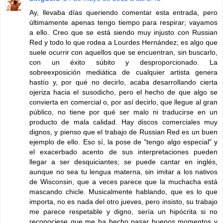
Ay, llevaba días queriendo comentar esta entrada, pero
últimamente apenas tengo tiempo para respirar; vayamos
a ello. Creo que se está siendo muy injusto con Russian
Red y todo lo que rodea a Lourdes Hernández; es algo que
suele ocurrir con aquellos que se encuentran, sin buscarlo,
con un éxito súbito y desproporcionado. La
sobreexposición mediática de cualquier artista genera
hastío y, por qué no decirlo, acaba desarrollando cierta
ojeriza hacia el susodicho, pero el hecho de que algo se
convierta en comercial o, por así decirlo, que llegue al gran
público, no tiene por qué ser malo ni traducirse en un
producto de mala calidad. Hay discos comerciales muy
dignos, y pienso que el trabajo de Russian Red es un buen
ejemplo de ello. Eso sí, la pose de "tengo algo especial" y
el exacerbado acento de sus interpretaciones pueden
llegar a ser desquiciantes; se puede cantar en inglés,
aunque no sea tu lengua materna, sin imitar a los nativos
de Wisconsin, que a veces parece que la muchacha está
mascando chicle. Musicalmente hablando, que es lo que
importa, no es nada del otro jueves, pero insisto, su trabajo
me parece respetable y digno, sería un hipócrita si no
reconociese que me ha hecho pasar buenos momentos y