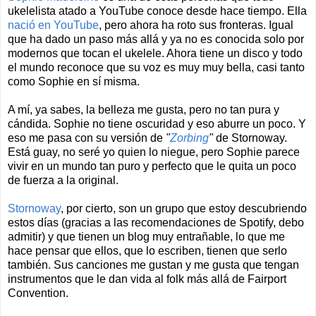
ukelelista atado a YouTube conoce desde hace tiempo. Ella
nació en YouTube
, pero ahora ha roto sus fronteras. Igual
que ha dado un paso más allá y ya no es conocida solo por
modernos que tocan el ukelele. Ahora tiene un disco y todo
el mundo reconoce que su voz es muy muy bella, casi tanto
como Sophie en sí misma.
A mí, ya sabes, la belleza me gusta, pero no tan pura y
cándida. Sophie no tiene oscuridad y eso aburre un poco. Y
eso me pasa con su versión de
"
Zorbing
"
de Stornoway.
Está guay, no seré yo quien lo niegue, pero Sophie parece
vivir en un mundo tan puro y perfecto que le quita un poco
de fuerza a la original.
Stornoway
, por cierto, son un grupo que estoy descubriendo
estos días (gracias a las recomendaciones de Spotify, debo
admitir) y que tienen un blog muy entrañable, lo que me
hace pensar que ellos, que lo escriben, tienen que serlo
también. Sus canciones me gustan y me gusta que tengan
instrumentos que le dan vida al folk más allá de Fairport
Convention.