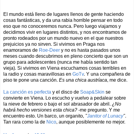
El mundo está lleno de lugares llenos de gente haciendo
cosas fantásticas, y da una rabia horrible pensar en todo
eso que no conoceremos nunca. Pero luego viajamos y
decidimos vivir en lugares distintos, y nos encontramos de
pronto rodeados por un mundo nuevo en el que nuestros
prejuicios ya no sirven. Si vivimos en Praga nos
enamoramos de
Roe-Deer
y no es hasta pasados unos
meses cuando descubrimos en pleno concierto que son un
grupo para adolescentes (nunca me había sentido tan
vieja). Si vivimos en Viena escuchamos cosas terribles en
la radio y cosas maravillosas en
GoTv
. Y una compañera de
piso te pone una canción.
Es una chica austríaca
, me dice.
La canción es perfecta
y el disco de
Soap&Skin
se
convierte en Viena. Lo escucho y vuelvo a pedalear sobre
la nieve de febrero o bajo el sol abrasador de abril.
¿No
habrá hecho versiones esta chica?
-me pregunto. Y me
encuentro esto. Un barco, un organito,
"
Janitor of Lunacy
"
.
Tan rara como la de
Nico
, aunque posiblemente no mejor.