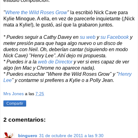
estudió composición.
"
Where the Wild Roses Grow
"
la escribió Nick Cave para
Kylie Minogue. A ella, en vez de parecerle inquietante (¡Nick
mata a Kylie!), le gustó, así que la grabaron juntos.
* Puedes seguir a Cathy Davey en
su web
y
su Facebook
y
meter presión para que haga algo nuevo o un disco de
duetos con Neil. Oh, deberían cantar (siguiendo en modo
Nick Cave) "Henry Lee". Ahí dejo mi propuesta.
* Puedes ir a la
web de Director
y ver si eres capaz de ver
algo (en Mac y Chrome no aparece nada).
* Puedes escuchar "Where the Wild Roses Grow" y "
Henry
Lee
" y contarme si prefieres a Kylie o a Polly Jean.
Mrs Jones
a las
7:25
Compartir
2 comentarios:
binguero
31 de octubre de 2011 a las 9:30