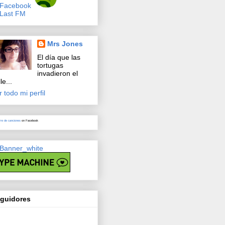
Mrs Jones
El día que las
tortugas
invadieron el
le...
r todo mi perfil
rre de canciones
on Facebook
guidores