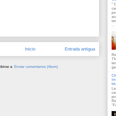
" 
ca
po
ac
ta
...
Inicio
Entrada antigua
Ro
Th
te
ibirse a:
Enviar comentarios (Atom)
ga
Ch
Im
bl
La
ca
pr
Ro
"F