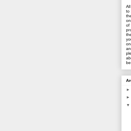
Al
to
th
on
of
pr
th
yo
on
an
pl
ab
be
Ar