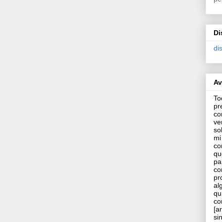
Di
di
Av
To
pr
co
ve
so
mi
co
qu
pa
co
pr
al
qu
co
[a
si