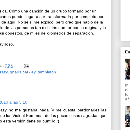
úsica. Cómo una canción de un grupo formado por un
canos puede llegar a ser transformada por completo por
 de aquí. No sé si me explico, pero creo que hablo de la
o de las personas tan distintas que forman la original y la
asi opuestos, de miles de kilómetros de separación.
villoso.
En
las
2:35
razy
,
gnarls barkley
,
templeton
In
es
to
añ
2010 a las 3:10
razy no me gustaba nada (y me cuesta perdonarles las
n de los Violent Femmes, de las pocas cosas sagradas que
o esta versión tiene su puntillo :)