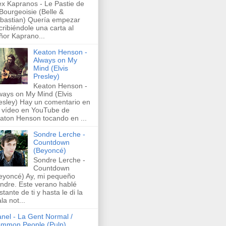
ex Kapranos - Le Pastie de
 Bourgeoisie (Belle &
bastian) Quería empezar
cribiéndole una carta al
ñor Kaprano...
Keaton Henson -
Always on My
Mind (Elvis
Presley)
Keaton Henson -
ways on My Mind (Elvis
esley) Hay un comentario en
 vídeo en YouTube de
aton Henson tocando en ...
Sondre Lerche -
Countdown
(Beyoncé)
Sondre Lerche -
Countdown
eyoncé) Ay, mi pequeño
ndre. Este verano hablé
stante de ti y hasta le di la
la not...
nel - La Gent Normal /
mmon People (Pulp)