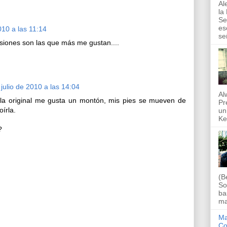
Al
la
Se
es
010 a las 11:14
se
siones son las que más me gustan....
 julio de 2010 a las 14:04
Al
 la original me gusta un montón, mis pies se mueven de
Pr
írla.
un
Ke
?
(B
So
ba
ma
Ma
Co