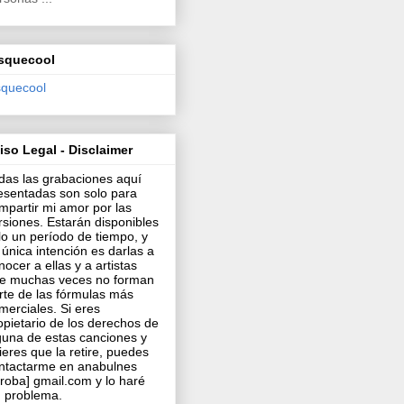
squecool
squecool
iso Legal - Disclaimer
das las grabaciones aquí
esentadas son solo para
mpartir mi amor por las
rsiones. Estarán disponibles
lo un período de tiempo, y
 única intención es darlas a
nocer a ellas y a artistas
e muchas veces no forman
rte de las fórmulas más
merciales. Si eres
opietario de los derechos de
guna de estas canciones y
ieres que la retire, puedes
ntactarme en anabulnes
rroba] gmail.com y lo haré
n problema.