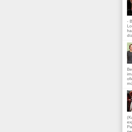
- 
Lo
ha
día
Be
im
of
mú
(K
ex
Pa
pe