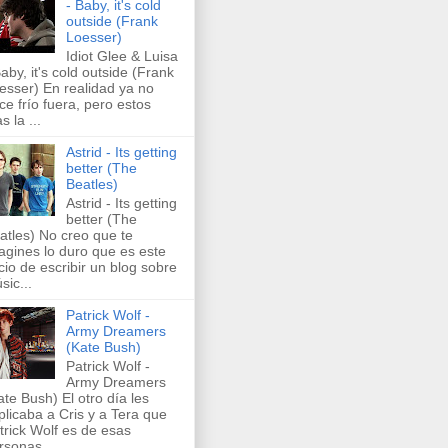
- Baby, it's cold
outside (Frank
Loesser)
Idiot Glee & Luisa
Baby, it's cold outside (Frank
esser) En realidad ya no
ce frío fuera, pero estos
s la ...
Astrid - Its getting
better (The
Beatles)
Astrid - Its getting
better (The
atles) No creo que te
agines lo duro que es este
icio de escribir un blog sobre
sic...
Patrick Wolf -
Army Dreamers
(Kate Bush)
Patrick Wolf -
Army Dreamers
ate Bush) El otro día les
plicaba a Cris y a Tera que
trick Wolf es de esas
rsonas ...