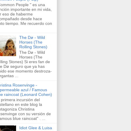
Common People " es una
nción importante en mi vida,
r eso de haberme
ompañado desde hace
nto tiempo. Me recuerdo con
The Dø - Wild
Horses (The
Rolling Stones)
The Dø - Wild
Horses (The
lling Stones) Si eres fan de
e Dø seguro que ya has
nido ese momento destroza-
rgantas ...
ristina Rosenvinge -
permeable azul / Famous
ue raincoat (Leonard Cohen)
 primera incursión del
stellano en este blog la
otagoniza Christina
senvinge con su versión de
amous blue raincoat" . ...
Idiot Glee & Luisa