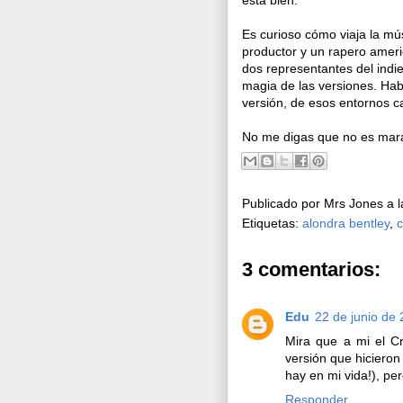
está bien.
Es curioso cómo viaja la m
productor y un rapero ameri
dos representantes del indie
magia de las versiones. Habl
versión, de esos entornos c
No me digas que no es mara
Publicado por
Mrs Jones
a 
Etiquetas:
alondra bentley
,
c
3 comentarios:
Edu
22 de junio de 
Mira que a mi el C
versión que hiciero
hay en mi vida!), per
Responder