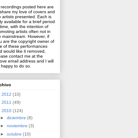
l recordings posted here are
 share my love of covers and
e artists presented. Each is
ly available for a brief period
 time, with the intention of
omoting artists often not in
e mainstream. However, if
u are the copyright owner of
e of these performances
d would like it removed,
ease contact me at the
ove email address and I will
 happy to do so.
chivo
►
2012
(10)
►
2011
(49)
▼
2010
(124)
►
diciembre
(8)
►
noviembre
(3)
►
octubre
(10)