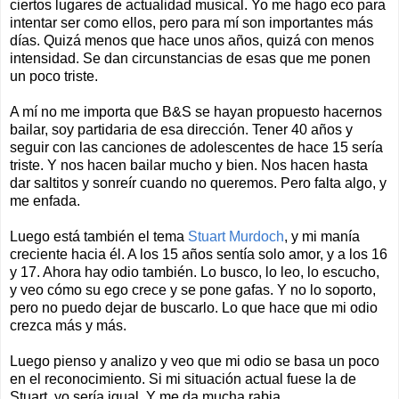
ciertos lugares de actualidad musical. Yo me hago eco para
intentar ser como ellos, pero para mí son importantes más
días. Quizá menos que hace unos años, quizá con menos
intensidad. Se dan circunstancias de esas que me ponen
un poco triste.
A mí no me importa que B&S se hayan propuesto hacernos
bailar, soy partidaria de esa dirección. Tener 40 años y
seguir con las canciones de adolescentes de hace 15 sería
triste. Y nos hacen bailar mucho y bien. Nos hacen hasta
dar saltitos y sonreír cuando no queremos. Pero falta algo, y
me enfada.
Luego está también el tema
Stuart Murdoch
, y mi manía
creciente hacia él. A los 15 años sentía solo amor, y a los 16
y 17. Ahora hay odio también. Lo busco, lo leo, lo escucho,
y veo cómo su ego crece y se pone gafas. Y no lo soporto,
pero no puedo dejar de buscarlo. Lo que hace que mi odio
crezca más y más.
Luego pienso y analizo y veo que mi odio se basa un poco
en el reconocimiento. Si mi situación actual fuese la de
Stuart, yo sería igual. Y me da mucha rabia.