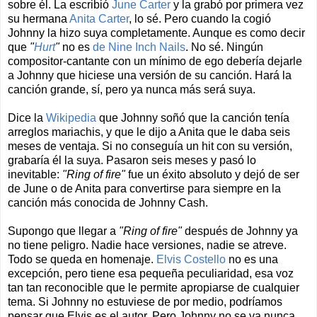
sobre él. La escribió
June Carter
y la grabó por primera vez
su hermana
Anita Carter
, lo sé. Pero cuando la cogió
Johnny la hizo suya completamente. Aunque es como decir
que
"
Hurt
"
no es
de Nine Inch Nails
. No sé. Ningún
compositor-cantante con un mínimo de ego debería dejarle
a Johnny que hiciese una versión de su canción. Hará la
canción grande, sí, pero ya nunca más será suya.
Dice la
Wikipedia
que Johnny soñó que la canción tenía
arreglos mariachis, y que le dijo a Anita que le daba seis
meses de ventaja. Si no conseguía un hit con su versión,
grabaría él la suya. Pasaron seis meses y pasó lo
inevitable:
"Ring of fire"
fue un éxito absoluto y dejó de ser
de June o de Anita para convertirse para siempre en la
canción más conocida de Johnny Cash.
Supongo que llegar a
"Ring of fire"
después de Johnny ya
no tiene peligro. Nadie hace versiones, nadie se atreve.
Todo se queda en homenaje.
Elvis Costello
no es una
excepción, pero tiene esa pequeña peculiaridad, esa voz
tan tan reconocible que le permite apropiarse de cualquier
tema. Si Johnny no estuviese de por medio, podríamos
pensar que Elvis es el autor. Pero Johnny no se va nunca.