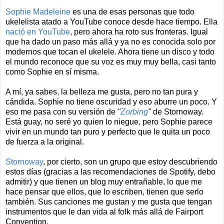
Sophie Madeleine
es una de esas personas que todo
ukelelista atado a YouTube conoce desde hace tiempo. Ella
nació en YouTube
, pero ahora ha roto sus fronteras. Igual
que ha dado un paso más allá y ya no es conocida solo por
modernos que tocan el ukelele. Ahora tiene un disco y todo
el mundo reconoce que su voz es muy muy bella, casi tanto
como Sophie en sí misma.
A mí, ya sabes, la belleza me gusta, pero no tan pura y
cándida. Sophie no tiene oscuridad y eso aburre un poco. Y
eso me pasa con su versión de
"
Zorbing
"
de Stornoway.
Está guay, no seré yo quien lo niegue, pero Sophie parece
vivir en un mundo tan puro y perfecto que le quita un poco
de fuerza a la original.
Stornoway
, por cierto, son un grupo que estoy descubriendo
estos días (gracias a las recomendaciones de Spotify, debo
admitir) y que tienen un blog muy entrañable, lo que me
hace pensar que ellos, que lo escriben, tienen que serlo
también. Sus canciones me gustan y me gusta que tengan
instrumentos que le dan vida al folk más allá de Fairport
Convention.